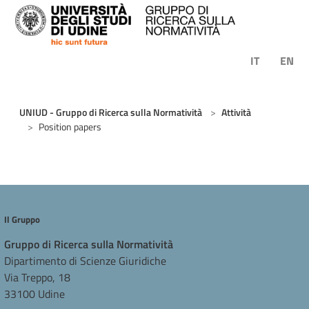
Skip to main content
IT
EN
You are here:
UNIUD - Gruppo di Ricerca sulla Normatività
Attività
Position papers
Il Gruppo
Gruppo di Ricerca sulla Normatività
Dipartimento di Scienze Giuridiche
Via Treppo, 18
33100 Udine